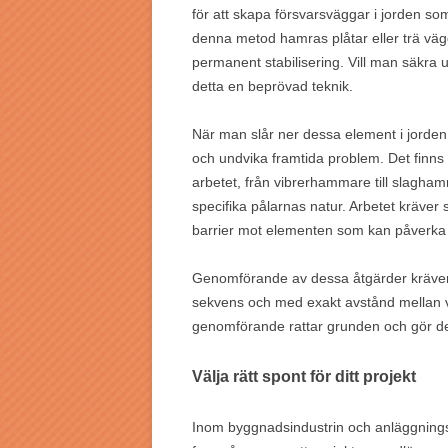
för att skapa försvarsväggar i jorden so
denna metod hamras plåtar eller trä väggvi
permanent stabilisering. Vill man säkra 
detta en beprövad teknik.
När man slår ner dessa element i jorden,
och undvika framtida problem. Det finns
arbetet, från vibrerhammare till slagham
specifika pålarnas natur. Arbetet kräver 
barrier mot elementen som kan påverka e
Genomförande av dessa åtgärder kräver 
sekvens och med exakt avstånd mellan v
genomförande rattar grunden och gör de
Välja rätt spont för ditt projekt
Inom byggnadsindustrin och anläggningss