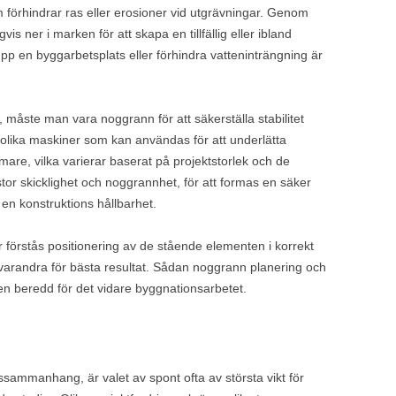
m förhindrar ras eller erosioner vid utgrävningar. Genom
s ner i marken för att skapa en tillfällig eller ibland
upp en byggarbetsplats eller förhindra vatteninträngning är
 måste man vara noggrann för att säkerställa stabilitet
 olika maskiner som kan användas för att underlätta
mare, vilka varierar baserat på projektstorlek och de
stor skicklighet och noggrannhet, för att formas en säker
n konstruktions hållbarhet.
förstås positionering av de stående elementen i korrekt
arandra för bästa resultat. Sådan noggrann planering och
n beredd för det vidare byggnationsarbetet.
ammanhang, är valet av spont ofta av största vikt för