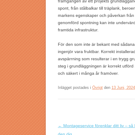
framgången av ett projekts grundläggande
spont, från stålbalkar till träplank, bero
markens egenskaper och påverkan från o
genomförd spontning kan inte undervär
framtida infrastruktur.
För den som inte är bekant med sådana
ingenjör vara fruktbar. Korrekt installera
avspärrning som resulterar i en trygg grun
steg i grundläggningen är korrekt utförd är
och säkert i många år framöver.
Inlägget postades i
Övrigt
den
13 Juni, 2024
Inläggsnavigering
←
Montageservice förenklar ditt liv – så 
den dig