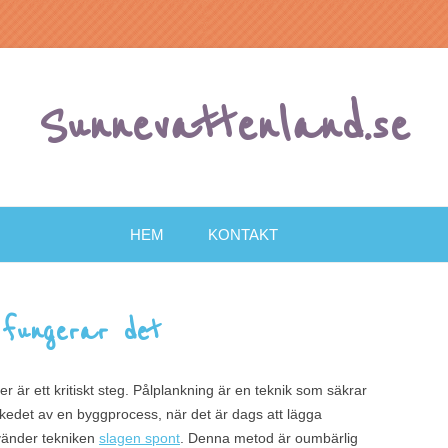
Sunnevattenland.se
Gå
till
HEM
KONTAKT
innehåll
 fungerar det
r är ett kritiskt steg. Pålplankning är en teknik som säkrar
 skedet av en byggprocess, när det är dags att lägga
nvänder tekniken
slagen spont
. Denna metod är oumbärlig