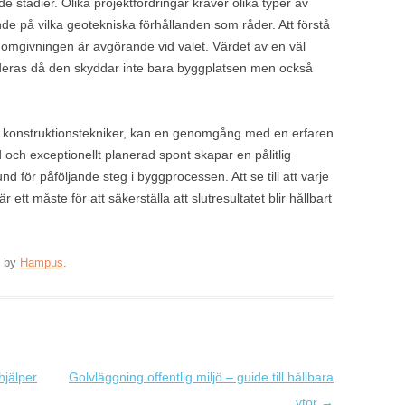
 stadier. Olika projektfordringar kräver olika typer av
ende på vilka geotekniska förhållanden som råder. Att förstå
mgivningen är avgörande vid valet. Värdet av en väl
deras då den skyddar inte bara byggplatsen men också
 konstruktionstekniker, kan en genomgång med en erfaren
d och exceptionellt planerad spont skapar en pålitlig
d för påföljande steg i byggprocessen. Att se till att varje
 ett måste för att säkerställa att slutresultatet blir hållbart
by
Hampus
.
hjälper
Golvläggning offentlig miljö – guide till hållbara
ytor
→